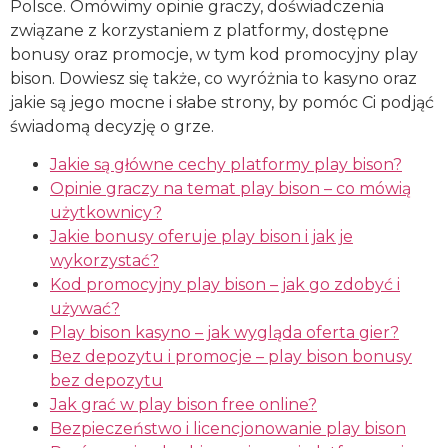
Polsce. Omówimy opinie graczy, doświadczenia
związane z korzystaniem z platformy, dostępne
bonusy oraz promocje, w tym kod promocyjny play
bison. Dowiesz się także, co wyróżnia to kasyno oraz
jakie są jego mocne i słabe strony, by pomóc Ci podjąć
świadomą decyzję o grze.
Jakie są główne cechy platformy play bison?
Opinie graczy na temat play bison – co mówią
użytkownicy?
Jakie bonusy oferuje play bison i jak je
wykorzystać?
Kod promocyjny play bison – jak go zdobyć i
używać?
Play bison kasyno – jak wygląda oferta gier?
Bez depozytu i promocje – play bison bonusy
bez depozytu
Jak grać w play bison free online?
Bezpieczeństwo i licencjonowanie play bison