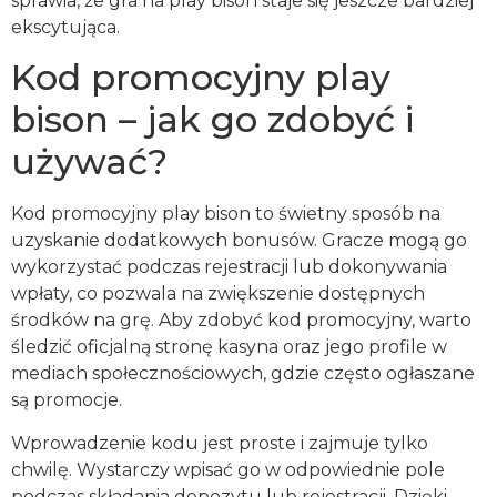
sprawia, że gra na play bison staje się jeszcze bardziej
ekscytująca.
Kod promocyjny play
bison – jak go zdobyć i
używać?
Kod promocyjny play bison to świetny sposób na
uzyskanie dodatkowych bonusów. Gracze mogą go
wykorzystać podczas rejestracji lub dokonywania
wpłaty, co pozwala na zwiększenie dostępnych
środków na grę. Aby zdobyć kod promocyjny, warto
śledzić oficjalną stronę kasyna oraz jego profile w
mediach społecznościowych, gdzie często ogłaszane
są promocje.
Wprowadzenie kodu jest proste i zajmuje tylko
chwilę. Wystarczy wpisać go w odpowiednie pole
podczas składania depozytu lub rejestracji. Dzięki