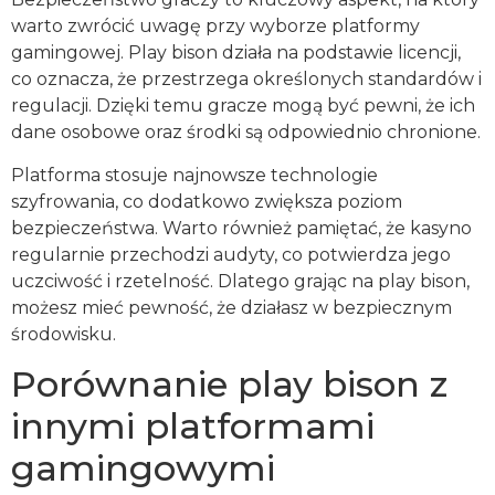
warto zwrócić uwagę przy wyborze platformy
gamingowej. Play bison działa na podstawie licencji,
co oznacza, że przestrzega określonych standardów i
regulacji. Dzięki temu gracze mogą być pewni, że ich
dane osobowe oraz środki są odpowiednio chronione.
Platforma stosuje najnowsze technologie
szyfrowania, co dodatkowo zwiększa poziom
bezpieczeństwa. Warto również pamiętać, że kasyno
regularnie przechodzi audyty, co potwierdza jego
uczciwość i rzetelność. Dlatego grając na play bison,
możesz mieć pewność, że działasz w bezpiecznym
środowisku.
Porównanie play bison z
innymi platformami
gamingowymi