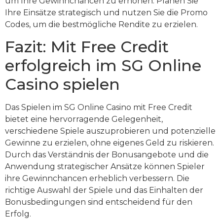
um Ihre Gewinnchancen zu erhöhen. Planen Sie
Ihre Einsätze strategisch und nutzen Sie die Promo
Codes, um die bestmögliche Rendite zu erzielen.
Fazit: Mit Free Credit
erfolgreich im SG Online
Casino spielen
Das Spielen im SG Online Casino mit Free Credit
bietet eine hervorragende Gelegenheit,
verschiedene Spiele auszuprobieren und potenzielle
Gewinne zu erzielen, ohne eigenes Geld zu riskieren.
Durch das Verständnis der Bonusangebote und die
Anwendung strategischer Ansätze können Spieler
ihre Gewinnchancen erheblich verbessern. Die
richtige Auswahl der Spiele und das Einhalten der
Bonusbedingungen sind entscheidend für den
Erfolg.