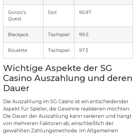
Gonzo’s
Slot
95.97
Quest
Blackjack
Tischspiel
99.5
Roulette
Tischspiel
97.3
Wichtige Aspekte der SG
Casino Auszahlung und deren
Dauer
Die Auszahlung im SG Casino ist ein entscheidender
Aspekt für Spieler, die Gewinne realisieren möchten.
Die Dauer der Auszahlung kann variieren und hängt
von mehreren Faktoren ab, einschließlich der
gewählten Zahlungsmethode. Im Allgemeinen