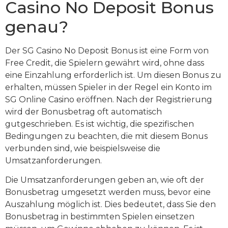
Casino No Deposit Bonus
genau?
Der SG Casino No Deposit Bonus ist eine Form von
Free Credit, die Spielern gewährt wird, ohne dass
eine Einzahlung erforderlich ist. Um diesen Bonus zu
erhalten, müssen Spieler in der Regel ein Konto im
SG Online Casino eröffnen. Nach der Registrierung
wird der Bonusbetrag oft automatisch
gutgeschrieben. Es ist wichtig, die spezifischen
Bedingungen zu beachten, die mit diesem Bonus
verbunden sind, wie beispielsweise die
Umsatzanforderungen.
Die Umsatzanforderungen geben an, wie oft der
Bonusbetrag umgesetzt werden muss, bevor eine
Auszahlung möglich ist. Dies bedeutet, dass Sie den
Bonusbetrag in bestimmten Spielen einsetzen