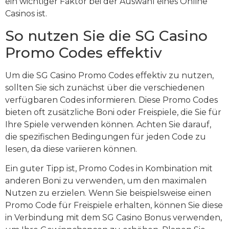
ein wichtiger Faktor bei der Auswahl eines Online
Casinos ist.
So nutzen Sie die SG Casino
Promo Codes effektiv
Um die SG Casino Promo Codes effektiv zu nutzen,
sollten Sie sich zunächst über die verschiedenen
verfügbaren Codes informieren. Diese Promo Codes
bieten oft zusätzliche Boni oder Freispiele, die Sie für
Ihre Spiele verwenden können. Achten Sie darauf,
die spezifischen Bedingungen für jeden Code zu
lesen, da diese variieren können.
Ein guter Tipp ist, Promo Codes in Kombination mit
anderen Boni zu verwenden, um den maximalen
Nutzen zu erzielen. Wenn Sie beispielsweise einen
Promo Code für Freispiele erhalten, können Sie diese
in Verbindung mit dem SG Casino Bonus verwenden,