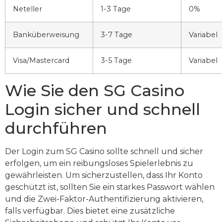
Neteller
1-3 Tage
0%
Banküberweisung
3-7 Tage
Variabel
Visa/Mastercard
3-5 Tage
Variabel
Wie Sie den SG Casino
Login sicher und schnell
durchführen
Der Login zum SG Casino sollte schnell und sicher
erfolgen, um ein reibungsloses Spielerlebnis zu
gewährleisten. Um sicherzustellen, dass Ihr Konto
geschützt ist, sollten Sie ein starkes Passwort wählen
und die Zwei-Faktor-Authentifizierung aktivieren,
falls verfügbar. Dies bietet eine zusätzliche