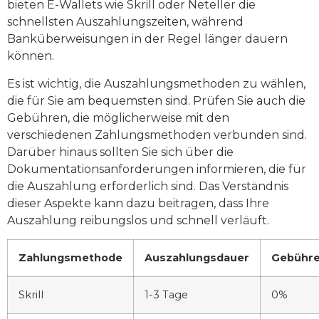
bieten E-Wallets wie Skrill oder Neteller die
schnellsten Auszahlungszeiten, während
Banküberweisungen in der Regel länger dauern
können.
Es ist wichtig, die Auszahlungsmethoden zu wählen,
die für Sie am bequemsten sind. Prüfen Sie auch die
Gebühren, die möglicherweise mit den
verschiedenen Zahlungsmethoden verbunden sind.
Darüber hinaus sollten Sie sich über die
Dokumentationsanforderungen informieren, die für
die Auszahlung erforderlich sind. Das Verständnis
dieser Aspekte kann dazu beitragen, dass Ihre
Auszahlung reibungslos und schnell verläuft.
Zahlungsmethode
Auszahlungsdauer
Gebühr
Skrill
1-3 Tage
0%