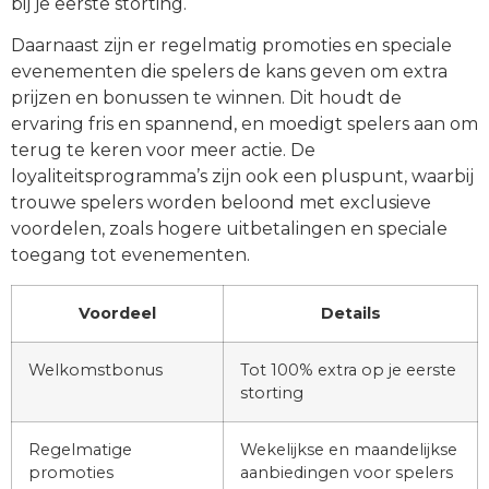
bij je eerste storting.
Daarnaast zijn er regelmatig promoties en speciale
evenementen die spelers de kans geven om extra
prijzen en bonussen te winnen. Dit houdt de
ervaring fris en spannend, en moedigt spelers aan om
terug te keren voor meer actie. De
loyaliteitsprogramma’s zijn ook een pluspunt, waarbij
trouwe spelers worden beloond met exclusieve
voordelen, zoals hogere uitbetalingen en speciale
toegang tot evenementen.
Voordeel
Details
Welkomstbonus
Tot 100% extra op je eerste
storting
Regelmatige
Wekelijkse en maandelijkse
promoties
aanbiedingen voor spelers