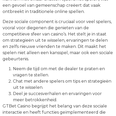
een gevoel van gemeenschap creëert dat vaak
ontbreekt in traditionele online spellen.
Deze sociale component is cruciaal voor veel spelers,
vooral voor diegenen die genieten van de
competitieve sfeer van casino’s. Het stelt je in staat
om strategieën uit te wisselen, ervaringen te delen
en zelfs nieuwe vrienden te maken. Dit maakt het
spelen niet alleen een kansspel, maar ook een sociale
gebeurtenis.
Neem de tijd om met de dealer te praten en
vragen te stellen.
Chat met andere spelers om tips en strategieën
uit te wisselen.
Deel je succesverhalen en ervaringen voor
meer betrokkenheid.
GTBet Casino begrijpt het belang van deze sociale
interactie en heeft functies geïmplementeerd die