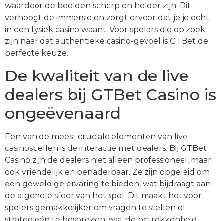
waardoor de beelden scherp en helder zijn. Dit
verhoogt de immersie en zorgt ervoor dat je je echt
in een fysiek casino waant. Voor spelers die op zoek
zijn naar dat authentieke casino-gevoel is GTBet de
perfecte keuze.
De kwaliteit van de live
dealers bij GTBet Casino is
ongeëvenaard
Een van de meest cruciale elementen van live
casinospellen is de interactie met dealers. Bij GTBet
Casino zijn de dealers niet alleen professioneel, maar
ook vriendelijk en benaderbaar. Ze zijn opgeleid om
een geweldige ervaring te bieden, wat bijdraagt aan
de algehele sfeer van het spel. Dit maakt het voor
spelers gemakkelijker om vragen te stellen of
strategieën te bespreken, wat de betrokkenheid