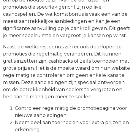
promoties die specifiek gericht zijn op live
casinospellen. De welkomstbonus is vaak een van de
meest aantrekkelijke aanbiedingen en kan je een
significante aanvulling op je bankroll geven. Dit geeft
je meer speelruimte en vergroot je kansen op winst.
Naast de welkomstbonus zijn er ook doorlopende
promoties die regelmatig veranderen. Dit kunnen
gratis inzetten zijn, cashbacks of zelfs toernooien met
grote prijzen. Het is de moeite waard om hun website
regelmatig te controleren om geen enkele kans te
missen. Deze aanbiedingen zijn speciaal ontworpen
om de betrokkenheid van spelers te vergroten en
hen aan te moedigen meer te spelen.
Controleer regelmatig de promotiepagina voor
nieuwe aanbiedingen.
Neem deel aan toernooien voor extra prijzen en
erkenning.