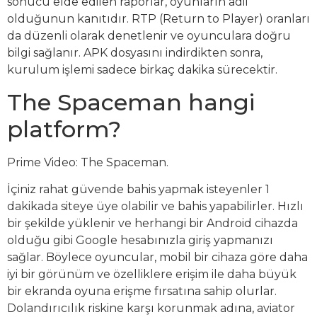
sonucu elde edilen raporlar, oyunların adil
olduğunun kanıtıdır. RTP (Return to Player) oranları
da düzenli olarak denetlenir ve oyunculara doğru
bilgi sağlanır. APK dosyasını indirdikten sonra,
kurulum işlemi sadece birkaç dakika sürecektir.
The Spaceman hangi
platform?
Prime Video: The Spaceman.
İçiniz rahat güvende bahis yapmak isteyenler 1
dakikada siteye üye olabilir ve bahis yapabilirler. Hızlı
bir şekilde yüklenir ve herhangi bir Android cihazda
olduğu gibi Google hesabınızla giriş yapmanızı
sağlar. Böylece oyuncular, mobil bir cihaza göre daha
iyi bir görünüm ve özelliklere erişim ile daha büyük
bir ekranda oyuna erişme fırsatına sahip olurlar.
Dolandırıcılık riskine karşı korunmak adına, aviator