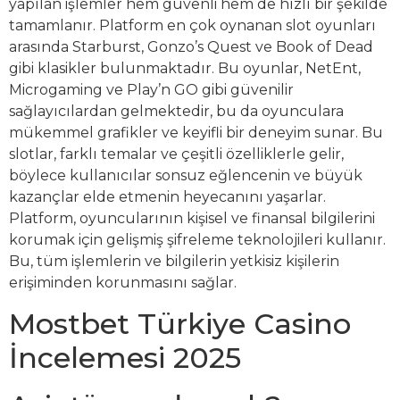
yapılan işlemler hem güvenli hem de hızlı bir şekilde
tamamlanır. Platform en çok oynanan slot oyunları
arasında Starburst, Gonzo’s Quest ve Book of Dead
gibi klasikler bulunmaktadır. Bu oyunlar, NetEnt,
Microgaming ve Play’n GO gibi güvenilir
sağlayıcılardan gelmektedir, bu da oyunculara
mükemmel grafikler ve keyifli bir deneyim sunar. Bu
slotlar, farklı temalar ve çeşitli özelliklerle gelir,
böylece kullanıcılar sonsuz eğlencenin ve büyük
kazançlar elde etmenin heyecanını yaşarlar.
Platform, oyuncularının kişisel ve finansal bilgilerini
korumak için gelişmiş şifreleme teknolojileri kullanır.
Bu, tüm işlemlerin ve bilgilerin yetkisiz kişilerin
erişiminden korunmasını sağlar.
Mostbet Türkiye Casino
İncelemesi 2025