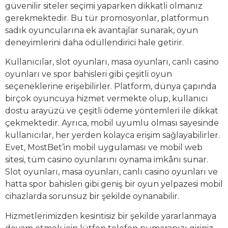
güvenilir siteler seçimi yaparken dikkatli olmanız
gerekmektedir. Bu tür promosyonlar, platformun
sadık oyuncularına ek avantajlar sunarak, oyun
deneyimlerini daha ödüllendirici hale getirir.
Kullanıcılar, slot oyunları, masa oyunları, canlı casino
oyunları ve spor bahisleri gibi çeşitli oyun
seçeneklerine erişebilirler. Platform, dünya çapında
birçok oyuncuya hizmet vermekte olup, kullanıcı
dostu arayüzü ve çeşitli ödeme yöntemleri ile dikkat
çekmektedir. Ayrıca, mobil uyumlu olması sayesinde
kullanıcılar, her yerden kolayca erişim sağlayabilirler.
Evet, MostBet’in mobil uygulaması ve mobil web
sitesi, tüm casino oyunlarını oynama imkânı sunar.
Slot oyunları, masa oyunları, canlı casino oyunları ve
hatta spor bahisleri gibi geniş bir oyun yelpazesi mobil
cihazlarda sorunsuz bir şekilde oynanabilir.
Hizmetlerimizden kesintisiz bir şekilde yararlanmaya