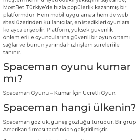
MostBet Türkiye’de hızla popülerlik kazanmış bir
platformdur. Hem mobil uygulaması hem de web
sitesi üzerinden kullanıcılar, en istedikleri oyunlara
kolayca erişebilir. Platform, yüksek güvenlik
önlemleri ile oyuncularına güvenli bir oyun ortamı
sağlar ve bunun yanında hızlı işlem süreleri ile
tanınır.
Spaceman oyunu kumar
mı?
Spaceman Oyunu – Kumar İçin Ücretli Oyun.
Spaceman hangi ülkenin?
Spaceman gözlük, güneş gözlüğü türüdür. Bir grup
Amerikan firması tarafından geliştirilmiştir.