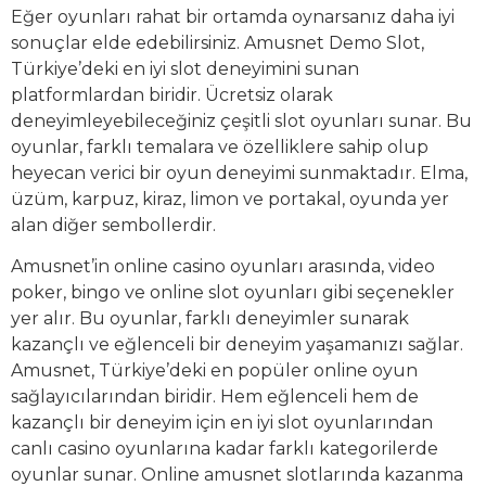
Eğer oyunları rahat bir ortamda oynarsanız daha iyi
sonuçlar elde edebilirsiniz. Amusnet Demo Slot,
Türkiye’deki en iyi slot deneyimini sunan
platformlardan biridir. Ücretsiz olarak
deneyimleyebileceğiniz çeşitli slot oyunları sunar. Bu
oyunlar, farklı temalara ve özelliklere sahip olup
heyecan verici bir oyun deneyimi sunmaktadır. Elma,
üzüm, karpuz, kiraz, limon ve portakal, oyunda yer
alan diğer sembollerdir.
Amusnet’in online casino oyunları arasında, video
poker, bingo ve online slot oyunları gibi seçenekler
yer alır. Bu oyunlar, farklı deneyimler sunarak
kazançlı ve eğlenceli bir deneyim yaşamanızı sağlar.
Amusnet, Türkiye’deki en popüler online oyun
sağlayıcılarından biridir. Hem eğlenceli hem de
kazançlı bir deneyim için en iyi slot oyunlarından
canlı casino oyunlarına kadar farklı kategorilerde
oyunlar sunar. Online amusnet slotlarında kazanma