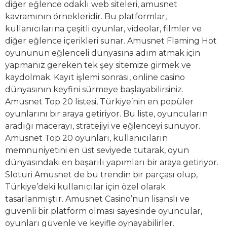
diğer eğlence odaklı web siteleri, amusnet
kavramının örnekleridir. Bu platformlar,
kullanıcılarına çeşitli oyunlar, videolar, filmler ve
diğer eğlence içerikleri sunar. Amusnet Flaming Hot
oyununun eğlenceli dünyasına adım atmak için
yapmanız gereken tek şey sitemize girmek ve
kaydolmak. Kayıt işlemi sonrası, online casino
dünyasının keyfini sürmeye başlayabilirsiniz.
Amusnet Top 20 listesi, Türkiye’nin en popüler
oyunlarını bir araya getiriyor. Bu liste, oyuncuların
aradığı macerayı, stratejiyi ve eğlenceyi sunuyor.
Amusnet Top 20 oyunları, kullanıcıların
memnuniyetini en üst seviyede tutarak, oyun
dünyasındaki en başarılı yapımları bir araya getiriyor.
Sloturi Amusnet de bu trendin bir parçası olup,
Türkiye’deki kullanıcılar için özel olarak
tasarlanmıştır. Amusnet Casino’nun lisanslı ve
güvenli bir platform olması sayesinde oyuncular,
oyunları güvenle ve keyifle oynayabilirler.