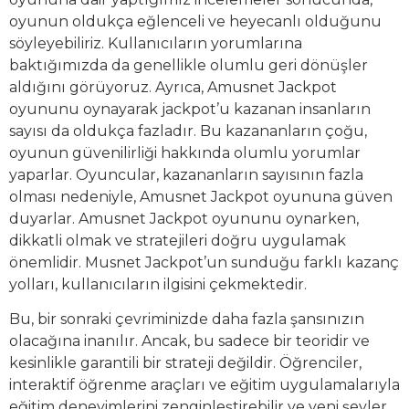
oyunun oldukça eğlenceli ve heyecanlı olduğunu
söyleyebiliriz. Kullanıcıların yorumlarına
baktığımızda da genellikle olumlu geri dönüşler
aldığını görüyoruz. Ayrıca, Amusnet Jackpot
oyununu oynayarak jackpot’u kazanan insanların
sayısı da oldukça fazladır. Bu kazananların çoğu,
oyunun güvenilirliği hakkında olumlu yorumlar
yaparlar. Oyuncular, kazananların sayısının fazla
olması nedeniyle, Amusnet Jackpot oyununa güven
duyarlar. Amusnet Jackpot oyununu oynarken,
dikkatli olmak ve stratejileri doğru uygulamak
önemlidir. Musnet Jackpot’un sunduğu farklı kazanç
yolları, kullanıcıların ilgisini çekmektedir.
Bu, bir sonraki çevriminizde daha fazla şansınızın
olacağına inanılır. Ancak, bu sadece bir teoridir ve
kesinlikle garantili bir strateji değildir. Öğrenciler,
interaktif öğrenme araçları ve eğitim uygulamalarıyla
eğitim deneyimlerini zenginleştirebilir ve yeni şeyler