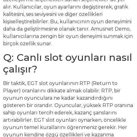
alır. Kullanıcılar, oyun ayarlarını değiştirerek, grafik
kalitesini, ses seviyesini ve diğer özellikleri
kişiselleştirebilirler. Bu, kullanıcının oyun deneyimini
daha da geliştirmesine olanak tanır. Amusnet Demo,
kullanıcılarına zengin bir oyun deneyimi sunmak için
birçok özellik sunar.
Q: Canlı slot oyunları nasıl
çalışır?
Bir taktik, EGT slot oyunlarının RTP (Return to
Player) oranlarını dikkate almak olabilir. RTP, bir
oyunun oyunculara ne kadar kazandırdığını
gösteren bir orandır. Oyuncular, yüksek RTP oranına
sahip oyunları tercih ederek, kazanç şanslarını
artırabilirler. EGT slot oyunları oynarken, öncelikle
oyunun temel kurallarını öğrenmeniz gerekir. Her
oyunun kendine özgü özellikleri ve kazanma