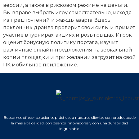
версии, а также в рисковом режиме на деньги.
Вы вправе выбрать игру самостоятельно, исходя
из предпочтений и жажды азарта. Здесь
поклонник драйва проверит свои силы и примет
участие в турнирах, акциях и розыгрышах. Игрок
оценит бонусную политику портала, изучит
различные онлайн-предложения на зеркальной
копии площадки и при желании загрузит на свой
ПК мобильное приложение.
Buscamos ofrecer soluciones prácticas a nuestros clientes con productos de
la más alta calidad, con diseños innovadores y con una durabilidad
inigualable.