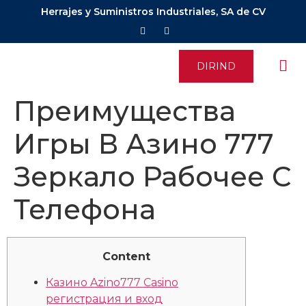
Herrajes y Suministros Industriales, SA de CV
DIRIND
Преимущества
Игры В Азино 777
Зеркало Рабочее С
Телефона
Content
Казино Azino777 Casino
регистрация и вход