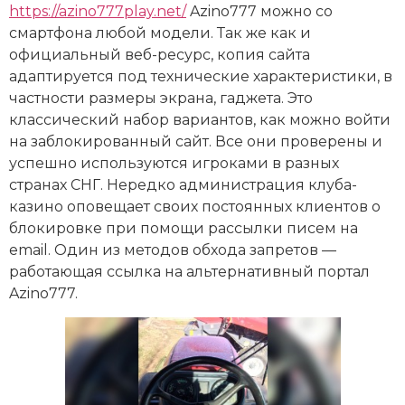
https://azino777play.net/
Azino777 можно со
смартфона любой модели. Так же как и
официальный веб-ресурс, копия сайта
адаптируется под технические характеристики, в
частности размеры экрана, гаджета. Это
классический набор вариантов, как можно войти
на заблокированный сайт. Все они проверены и
успешно используются игроками в разных
странах СНГ. Нередко администрация клуба-
казино оповещает своих постоянных клиентов о
блокировке при помощи рассылки писем на
email. Один из методов обхода запретов —
работающая ссылка на альтернативный портал
Azino777.