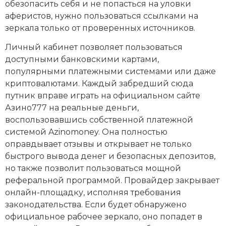
обезопасить себя и не попасться на уловки
аферистов, нужно пользоваться ссылками на
зеркала только от проверенных источников.
Личный кабинет позволяет пользоваться
доступными банковскими картами,
популярными платежными системами или даже
криптовалютами. Каждый забредший сюда
путник вправе играть на официальном сайте
Азино777 на реальные деньги,
воспользовавшись собственной платежной
системой Azinomoney. Она полностью
оправдывает отзывы и открывает не только
быстрого вывода денег и безопасных депозитов,
но также позволит пользоваться мощной
реферальной программой. Провайдер закрывает
онлайн-площадку, исполняя требования
законодательства. Если будет обнаружено
официальное рабочее зеркало, оно попадет в