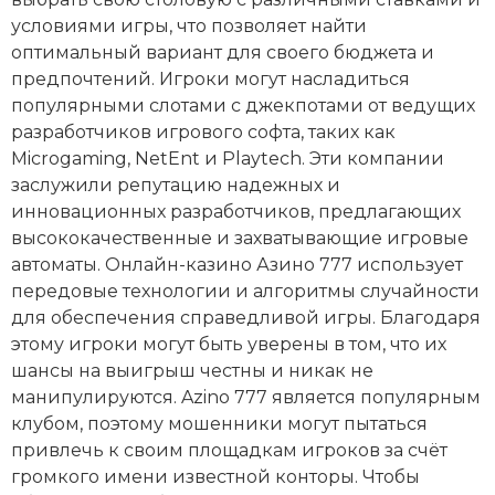
условиями игры, что позволяет найти
оптимальный вариант для своего бюджета и
предпочтений. Игроки могут насладиться
популярными слотами с джекпотами от ведущих
разработчиков игрового софта, таких как
Microgaming, NetEnt и Playtech. Эти компании
заслужили репутацию надежных и
инновационных разработчиков, предлагающих
высококачественные и захватывающие игровые
автоматы. Онлайн-казино Азино 777 использует
передовые технологии и алгоритмы случайности
для обеспечения справедливой игры. Благодаря
этому игроки могут быть уверены в том, что их
шансы на выигрыш честны и никак не
манипулируются. Azino 777 является популярным
клубом, поэтому мошенники могут пытаться
привлечь к своим площадкам игроков за счёт
громкого имени известной конторы. Чтобы