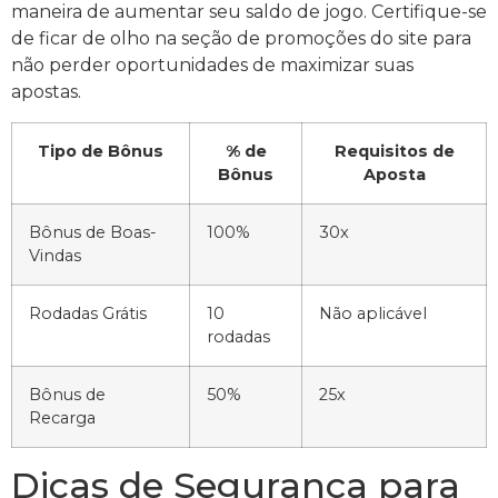
maneira de aumentar seu saldo de jogo. Certifique-se
de ficar de olho na seção de promoções do site para
não perder oportunidades de maximizar suas
apostas.
Tipo de Bônus
% de
Requisitos de
Bônus
Aposta
Bônus de Boas-
100%
30x
Vindas
Rodadas Grátis
10
Não aplicável
rodadas
Bônus de
50%
25x
Recarga
Dicas de Segurança para