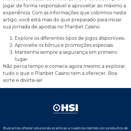
jogar de forma responsável e aproveitar ao máximo a
experiência. Com as informações que cobrimos neste
artigo, você está mais do que preparado para iniciar
sua jornada de apostas no Planbet Casino.
Explore os diferentes tipos de jogos disponíveis.
Aproveite os bônus e promoções especiais.
Mantenha sempre a segurança em primeiro
lugar.
Não perca tempo e comece agora mesmo a explorar
tudo o que o Planbet Casino tem a oferecer. Boa
sorte e divirta-se!
Buscamos ofrecer soluciones prácticas a nuestros clientes con productos de