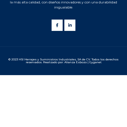
la más alta calidad, con diseños innovadores y con una durabilidad
inigualable.
© 2023 HSI Herrajes y Suministros Industriales, SA de CV. Todos los derechos
reservados. Realizado por: Alianza Esbozo | Gyganet