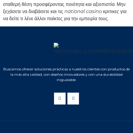
σταθερή θέση προσφέροντας ποιότητα και αξιοπιστία. Μην
ξεχάσετε να διαβάσετε και τις
national casino κριτικες
για
να δείτε τι λένε άλλοι παίκτες για την εμπειρία τους.
Buscamos ofrecer soluciones prácticas a nuestros clientes con productos de
la más alta calidad, con diseños innovadores y con una durabilidad
inigualable.