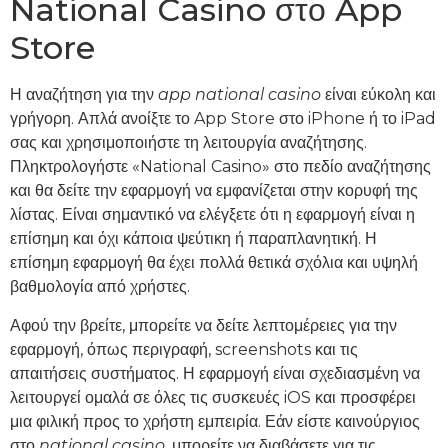
National Casino στο App
Store
Η αναζήτηση για την
app national casino
είναι εύκολη και
γρήγορη. Απλά ανοίξτε το App Store στο iPhone ή το iPad
σας και χρησιμοποιήστε τη λειτουργία αναζήτησης.
Πληκτρολογήστε «National Casino» στο πεδίο αναζήτησης
και θα δείτε την εφαρμογή να εμφανίζεται στην κορυφή της
λίστας. Είναι σημαντικό να ελέγξετε ότι η εφαρμογή είναι η
επίσημη και όχι κάποια ψεύτικη ή παραπλανητική. Η
επίσημη εφαρμογή θα έχει πολλά θετικά σχόλια και υψηλή
βαθμολογία από χρήστες.
Αφού την βρείτε, μπορείτε να δείτε λεπτομέρειες για την
εφαρμογή, όπως περιγραφή, screenshots και τις
απαιτήσεις συστήματος. Η εφαρμογή είναι σχεδιασμένη να
λειτουργεί ομαλά σε όλες τις συσκευές iOS και προσφέρει
μια φιλική προς το χρήστη εμπειρία. Εάν είστε καινούργιος
στο
national casino
, μπορείτε να διαβάσετε για τις