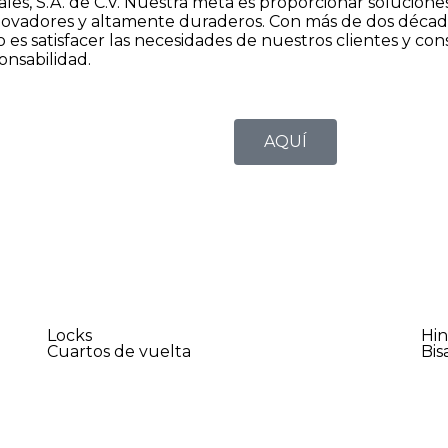
ales, S.A. de C.V. Nuestra meta es proporcionar soluciones
innovadores y altamente duraderos. Con más de dos décad
s satisfacer las necesidades de nuestros clientes y con
onsabilidad.
AQUÍ
Locks
Hi
Cuartos de vuelta
Bis