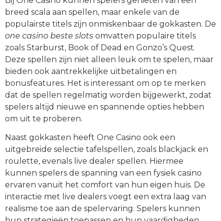
Bij One Casino kunnen spelers genieten van een
breed scala aan spellen, maar enkele van de
populairste titels zijn onmiskenbaar de gokkasten. De
one casino beste slots
omvatten populaire titels
zoals Starburst, Book of Dead en Gonzo’s Quest.
Deze spellen zijn niet alleen leuk om te spelen, maar
bieden ook aantrekkelijke uitbetalingen en
bonusfeatures. Het is interessant om op te merken
dat de spellen regelmatig worden bijgewerkt, zodat
spelers altijd nieuwe en spannende opties hebben
om uit te proberen.
Naast gokkasten heeft One Casino ook een
uitgebreide selectie tafelspellen, zoals blackjack en
roulette, evenals live dealer spellen. Hiermee
kunnen spelers de spanning van een fysiek casino
ervaren vanuit het comfort van hun eigen huis. De
interactie met live dealers voegt een extra laag van
realisme toe aan de spelervaring. Spelers kunnen
hun strategieën toepassen en hun vaardigheden