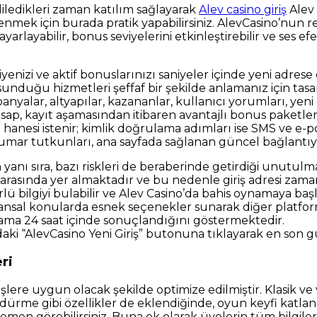
iledikleri zaman katılım sağlayarak
Alev casino giriş
Alev 
nmek için burada pratik yapabilirsiniz. AlevCasino’nun re
rlayabilir, bonus seviyelerini etkinleştirebilir ve ses efek
yenizi ve aktif bonuslarınızı saniyeler içinde yeni adrese 
duğu hizmetleri şeffaf bir şekilde anlamanız için tasar
alar, altyapılar, kazananlar, kullanıcı yorumları, yeni gi
ap, kayıt aşamasından itibaren avantajlı bonus paketle
rt hanesi istenir; kimlik doğrulama adımları ise SMS ve e-po
. Kumar tutkunları, ana sayfada sağlanan güncel bağlantıy
yanı sıra, bazı riskleri de beraberinde getirdiği unutulm
ri arasında yer almaktadır ve bu nedenle giriş adresi za
 bilgiyi bulabilir ve Alev Casino’da bahis oynamaya başl
inansal konularda esnek seçenekler sunarak diğer platfor
lama 24 saat içinde sonuçlandığını göstermektedir.
ki “AlevCasino Yeni Giriş” butonuna tıklayarak en son gü
ri
ere uygun olacak şekilde optimize edilmiştir. Klasik ve 
dürme gibi özellikler de eklendiğinde, oyun keyfi katlana
hemen görebilirsiniz. Buna ek olarak üyelerin tüm bilgile