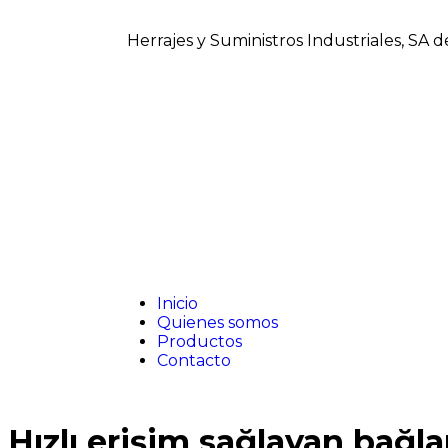
Herrajes y Suministros Industriales, SA 
Inicio
Quienes somos
Productos
Contacto
Hızlı erişim sağlayan bağla