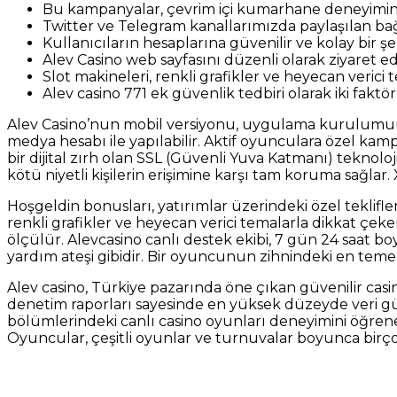
Bu kampanyalar, çevrim içi kumarhane deneyimini ze
Twitter ve Telegram kanallarımızda paylaşılan bağ
Kullanıcıların hesaplarına güvenilir ve kolay bir ş
Alev Casino web sayfasını düzenli olarak ziyaret ede
Slot makineleri, renkli grafikler ve heyecan verici 
Alev casino 771 ek güvenlik tedbiri olarak iki fakt
Alev Casino’nun mobil versiyonu, uygulama kurulumuna i
medya hesabı ile yapılabilir. Aktif oyunculara özel kam
bir dijital zırh olan SSL (Güvenli Yuva Katmanı) teknoloji
kötü niyetli kişilerin erişimine karşı tam koruma sağlar.
Hoşgeldin bonusları, yatırımlar üzerindeki özel teklifle
renkli grafikler ve heyecan verici temalarla dikkat çek
ölçülür. Alevcasino canlı destek ekibi, 7 gün 24 saat
yardım ateşi gibidir. Bir oyuncunun zihnindeki en temel s
Alev casino, Türkiye pazarında öne çıkan güvenilir casi
denetim raporları sayesinde en yüksek düzeyde veri güve
bölümlerindeki canlı casino oyunları deneyimini öğrenec
Oyuncular, çeşitli oyunlar ve turnuvalar boyunca birçok 