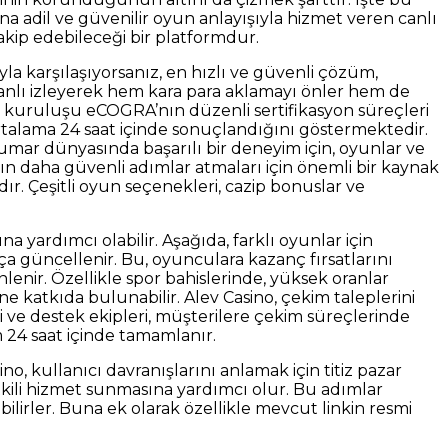
a adil ve güvenilir oyun anlayışıyla hizmet veren canlı
akip edebileceği bir platformdur.
a karşılaşıyorsanız, en hızlı ve güvenli çözüm,
amanlı izleyerek hem kara para aklamayı önler hem de
im kuruluşu eCOGRA’nın düzenli sertifikasyon süreçleri
rtalama 24 saat içinde sonuçlandığını göstermektedir.
mar dünyasında başarılı bir deneyim için, oyunlar ve
rın daha güvenli adımlar atmaları için önemli bir kaynak
ır. Çeşitli oyun seçenekleri, cazip bonuslar ve
 yardımcı olabilir. Aşağıda, farklı oyunlar için
kça güncellenir. Bu, oyunculara kazanç fırsatlarını
nlenir. Özellikle spor bahislerinde, yüksek oranlar
e katkıda bulunabilir. Alev Casino, çekim taleplerini
ri ve destek ekipleri, müşterilere çekim süreçlerinde
m 24 saat içinde tamamlanır.
no, kullanıcı davranışlarını anlamak için titiz pazar
tkili hizmet sunmasına yardımcı olur. Bu adımlar
ilirler. Buna ek olarak özellikle mevcut linkin resmi