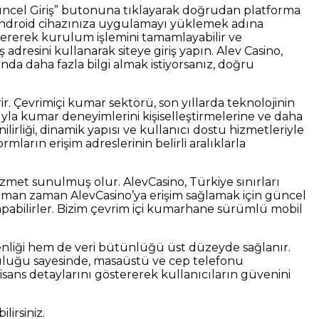
“Güncel Giriş” butonuna tıklayarak doğrudan platforma
, Android cihazınıza uygulamayı yüklemek adına
i vererek kurulum işlemini tamamlayabilir ve
adresini kullanarak siteye giriş yapın. Alev Casino,
nda daha fazla bilgi almak istiyorsanız, doğru
r. Çevrimiçi kumar sektörü, son yıllarda teknolojinin
ğıyla kumar deneyimlerini kişiselleştirmelerine ve daha
ilirliği, dinamik yapısı ve kullanıcı dostu hizmetleriyle
arın erişim adreslerinin belirli aralıklarla
izmet sunulmuş olur. AlevCasino, Türkiye sınırları
 zaman zaman AlevCasino’ya erişim sağlamak için güncel
ş yapabilirler. Bizim çevrim içi kumarhane sürümlü mobil
venliği hem de veri bütünlüğü üst düzeyde sağlanır.
yumluluğu sayesinde, masaüstü ve cep telefonu
 lisans detaylarını göstererek kullanıcıların güvenini
irsiniz.