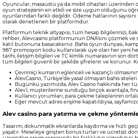
Oyuncular, masaüstü ya da mobil cihazları üzerinden d
oyun stratejisinin en etkili ve size uygun olduğunu öğre
oyunlarından farklı değildir. Ödeme hatlarının sayısını aya
olarak denetlenen bir platformdur.
Platformun teknik altyapısı, tüm hesap bilgilerinizi, baki
rehber, Alevcasino platformunun DNA’sını çözmek ve sun
katıl butonuna basacaksınız. Bahis oyun dünyası, kampany
987 promosyon kodu kullanılarak üye olan her yeni hes
tarihi, iletişim bilgileri ve TC kimlik numarasının son dö
tüm bilgileri güvenli bir şekilde şifrelenir ve korunur
Çevrimiçi kumarın eğlenceli ve kazançlı olmasının 
AlevCasino, Türkiye’de yasal olmayan bahis sitele
Bugünkü yazımızda, Alev Casino hakkında her türlü
Alev’i, müşterilerine sunduğu birçok avantajla, f
Kullanıcı yorumları, para çekme taleplerinin orta
Eğer mevcut adres erişime kapatıldıysa, sayfamızda
Alev casino para yatırma ve çekme yöntemle
Tasarım, dokunmatik ekranlarda kaydırma ve hızlı geçişl
yaşatır. Meseleye girişten bonus turları ve ücretsiz dön
üzerinden erişim sonrasında bir farklılığın olmadığını 