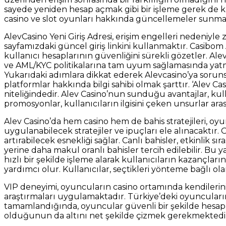
sayede yeniden hesap açmak gibi bir işleme gerek de kal
casino ve slot oyunları hakkında güncellemeler sunmakta
AlevCasino Yeni Giriş Adresi, erişim engelleri nedeniy
sayfamızdaki güncel giriş linkini kullanmaktır. Casibom
kullanıcı hesaplarının güvenliğini sürekli gözetler. A
ve AML/KYC politikalarına tam uyum sağlamasında yatma
Yukarıdaki adımlara dikkat ederek Alevcasino’ya sorun
platformlar hakkında bilgi sahibi olmak şarttır. ‘Alev 
niteliğindedir. Alev Casino’nun sunduğu avantajlar, kull
promosyonlar, kullanıcıların ilgisini çeken unsurlar ara
Alev Casino’da hem casino hem de bahis stratejileri, oyu
uygulanabilecek stratejiler ve ipuçları ele alınacaktır.
artırabilecek esnekliği sağlar. Canlı bahisler, etkinlik 
yerine daha makul oranlı bahisler tercih edilebilir. Bu
hızlı bir şekilde işleme alarak kullanıcıların kazançlar
yardımcı olur. Kullanıcılar, seçtikleri yönteme bağlı ol
VIP deneyimi, oyuncuların casino ortamında kendilerini da
araştırmaları uygulamaktadır. Türkiye’deki oyuncuların
tamamlandığında, oyuncular güvenli bir şekilde hesaplar
olduğunun da altını net şekilde çizmek gerekmektedi