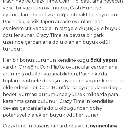
Pachinko ve Crazy Time. Coin Flip, basit ama heyecan
verici bir yazı tura oyunudur; Cash Hunt ise
oyuncuların hedef vurduğu interaktif bir oyundur.
Pachinko, klasik Japon arcade oyunlarından
esinlenmiştir ve topların rastgele düşüşüyle büyük
ödüller sunar. Crazy Time ise devasa bir çark
üzerinde çarpanlarla dolu olan en büyük ödül
turudur.
Her bir bonus turunun kendine özgü
ödül yapısı
vardır. Örneğin, Coin Flip’te oyuncular çarpanlarla
artırılmış ödüller kazanabilirken, Pachinko’da
topların rastgele düşüşü sayesinde sürpriz kazançlar
elde edebilirler. Cash Hunt’da ise oyuncuların doğru
hedefi vurması durumunda yüksek miktarda para
kazanma şansı bulunur. Crazy Time’ın kendisi ise
devasa çarpanlarla dolu olduğundan dolayı
potansiyel olarak en büyük ödülleri sunar.
CrazyTime’ın başarısının ardındaki sır,
oyunculara