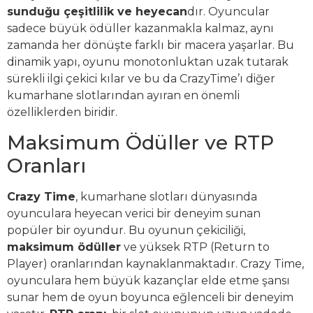
sunduğu çeşitlilik ve heyecan
dır. Oyuncular
sadece büyük ödüller kazanmakla kalmaz, aynı
zamanda her dönüşte farklı bir macera yaşarlar. Bu
dinamik yapı, oyunu monotonluktan uzak tutarak
sürekli ilgi çekici kılar ve bu da CrazyTime’ı diğer
kumarhane slotlarından ayıran en önemli
özelliklerden biridir.
Maksimum Ödüller ve RTP
Oranları
Crazy Time
, kumarhane slotları dünyasında
oyunculara heyecan verici bir deneyim sunan
popüler bir oyundur. Bu oyunun çekiciliği,
maksimum ödüller
ve yüksek RTP (Return to
Player) oranlarından kaynaklanmaktadır. Crazy Time,
oyunculara hem büyük kazançlar elde etme şansı
sunar hem de oyun boyunca eğlenceli bir deneyim