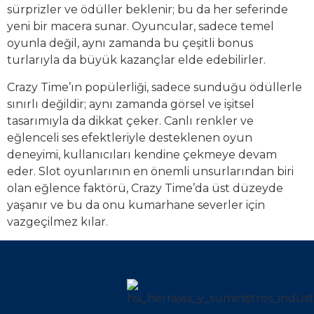
sürprizler ve ödüller beklenir; bu da her seferinde
yeni bir macera sunar. Oyuncular, sadece temel
oyunla değil, aynı zamanda bu çeşitli bonus
turlarıyla da büyük kazançlar elde edebilirler.
Crazy Time’ın popülerliği, sadece sunduğu ödüllerle
sınırlı değildir; aynı zamanda görsel ve işitsel
tasarımıyla da dikkat çeker. Canlı renkler ve
eğlenceli ses efektleriyle desteklenen oyun
deneyimi, kullanıcıları kendine çekmeye devam
eder. Slot oyunlarının en önemli unsurlarından biri
olan eğlence faktörü, Crazy Time’da üst düzeyde
yaşanır ve bu da onu kumarhane severler için
vazgeçilmez kılar.