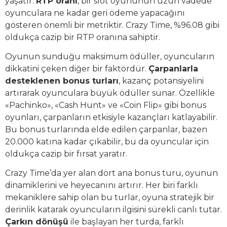
yaşatır.
RTP oranı
, bir slot oyununun uzun vadede
oyunculara ne kadar geri ödeme yapacağını
gösteren önemli bir metriktir. Crazy Time, %96.08 gibi
oldukça cazip bir RTP oranına sahiptir.
Oyunun sunduğu maksimum ödüller, oyuncuların
dikkatini çeken diğer bir faktördür.
Çarpanlarla
desteklenen bonus turları
, kazanç potansiyelini
artırarak oyunculara büyük ödüller sunar. Özellikle
«Pachinko», «Cash Hunt» ve «Coin Flip» gibi bonus
oyunları, çarpanların etkisiyle kazançları katlayabilir.
Bu bonus turlarında elde edilen çarpanlar, bazen
20.000 katına kadar çıkabilir, bu da oyuncular için
oldukça cazip bir fırsat yaratır.
Crazy Time’da yer alan dört ana bonus turu, oyunun
dinamiklerini ve heyecanını artırır. Her biri farklı
mekaniklere sahip olan bu turlar, oyuna stratejik bir
derinlik katarak oyuncuların ilgisini sürekli canlı tutar.
Çarkın dönüşü
ile başlayan her turda, farklı