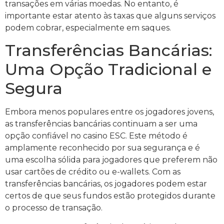
transações em várias moedas. No entanto, é
importante estar atento às taxas que alguns serviços
podem cobrar, especialmente em saques.
Transferências Bancárias:
Uma Opção Tradicional e
Segura
Embora menos populares entre os jogadores jovens,
as transferências bancárias continuam a ser uma
opção confiável no casino ESC. Este método é
amplamente reconhecido por sua segurança e é
uma escolha sólida para jogadores que preferem não
usar cartões de crédito ou e-wallets. Com as
transferências bancárias, os jogadores podem estar
certos de que seus fundos estão protegidos durante
o processo de transação.