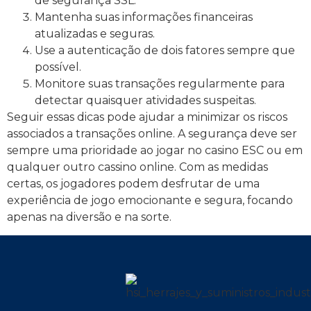
de segurança SSL.
Mantenha suas informações financeiras
atualizadas e seguras.
Use a autenticação de dois fatores sempre que
possível.
Monitore suas transações regularmente para
detectar quaisquer atividades suspeitas.
Seguir essas dicas pode ajudar a minimizar os riscos
associados a transações online. A segurança deve ser
sempre uma prioridade ao jogar no casino ESC ou em
qualquer outro cassino online. Com as medidas
certas, os jogadores podem desfrutar de uma
experiência de jogo emocionante e segura, focando
apenas na diversão e na sorte.