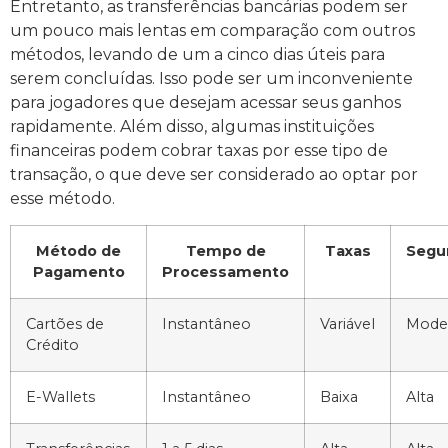
Entretanto, as transferências bancárias podem ser
um pouco mais lentas em comparação com outros
métodos, levando de um a cinco dias úteis para
serem concluídas. Isso pode ser um inconveniente
para jogadores que desejam acessar seus ganhos
rapidamente. Além disso, algumas instituições
financeiras podem cobrar taxas por esse tipo de
transação, o que deve ser considerado ao optar por
esse método.
Método de
Tempo de
Taxas
Segu
Pagamento
Processamento
Cartões de
Instantâneo
Variável
Mode
Crédito
E-Wallets
Instantâneo
Baixa
Alta