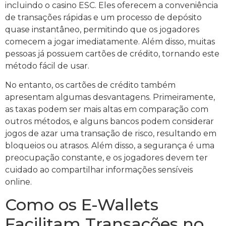
incluindo o casino ESC. Eles oferecem a conveniência
de transações rápidas e um processo de depósito
quase instantâneo, permitindo que os jogadores
comecem a jogar imediatamente. Além disso, muitas
pessoas já possuem cartões de crédito, tornando este
método fácil de usar.
No entanto, os cartões de crédito também
apresentam algumas desvantagens. Primeiramente,
as taxas podem ser mais altas em comparação com
outros métodos, e alguns bancos podem considerar
jogos de azar uma transação de risco, resultando em
bloqueios ou atrasos. Além disso, a segurança é uma
preocupação constante, e os jogadores devem ter
cuidado ao compartilhar informações sensíveis
online.
Como os E-Wallets
Facilitam Transações no