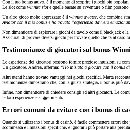
Con il tuo bonus attivo, è il momento di scoprire i giochi più popolari
Le slot come
winnita slot
e quelle basate su avventure o film possono fo
Un altro gioco molto apprezzato è il
winnita aviator
, che combina stra
Aviator con il mio bonus e ho trovato l’esperienza davvero emozionan
Non dimenticare di esplorare i giochi da tavolo come il blackjack e la r
Assicurati di provare diversi giochi per trovare quello che fa al caso t
Testimonianze di giocatori sul bonus Winn
Le esperienze dei giocatori possono fornire preziose intuizioni su come
Un giocatore, Andrea, afferma:
“Ho iniziato a giocare con il bonus di 
Altri utenti hanno trovato vantaggi nei giochi specifici. Marta raccont
testimonianze dimostrano che, con la giusta strategia, il bonus può da
Infine, non dimenticare di chiedere consigli ad altri giocatori. Le com
le loro esperienze e suggerimenti.
Errori comuni da evitare con i bonus di ca
Quando si utilizzano i bonus di casinò, è facile commettere errori che p
scommessa e limitazioni specifiche, e ignorarli può portare alla perdit