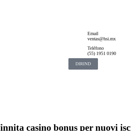
Email
ventas@hsi.mx
Teléfono
(55) 1951 0190
DIRIND
nnita casino bonus per nuovi iscr