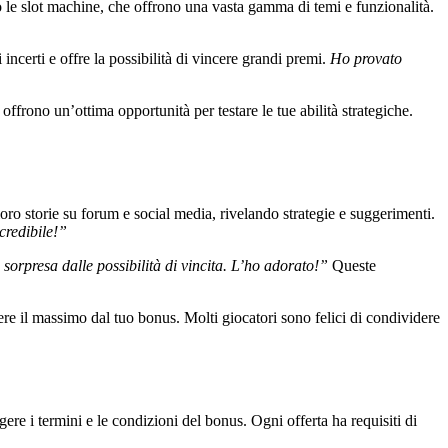
no le slot machine, che offrono una vasta gamma di temi e funzionalità.
incerti e offre la possibilità di vincere grandi premi.
Ho provato
offrono un’ottima opportunità per testare le tue abilità strategiche.
oro storie su forum e social media, rivelando strategie e suggerimenti.
credibile!”
orpresa dalle possibilità di vincita. L’ho adorato!”
Queste
ere il massimo dal tuo bonus. Molti giocatori sono felici di condividere
ere i termini e le condizioni del bonus. Ogni offerta ha requisiti di