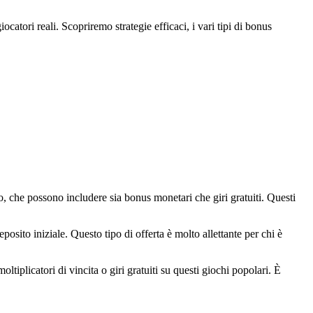
ocatori reali. Scopriremo strategie efficaci, i vari tipi di bonus
o, che possono includere sia bonus monetari che giri gratuiti. Questi
posito iniziale. Questo tipo di offerta è molto allettante per chi è
tiplicatori di vincita o giri gratuiti su questi giochi popolari. È