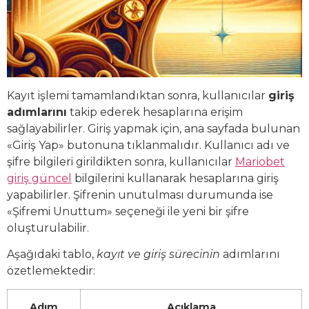
Kayıt işlemi tamamlandıktan sonra, kullanıcılar
giriş
adımlarını
takip ederek hesaplarına erişim
sağlayabilirler. Giriş yapmak için, ana sayfada bulunan
«Giriş Yap» butonuna tıklanmalıdır. Kullanıcı adı ve
şifre bilgileri girildikten sonra, kullanıcılar
Mariobet
giriş güncel
bilgilerini kullanarak hesaplarına giriş
yapabilirler. Şifrenin unutulması durumunda ise
«Şifremi Unuttum» seçeneği ile yeni bir şifre
oluşturulabilir.
Aşağıdaki tablo,
kayıt ve giriş sürecinin
adımlarını
özetlemektedir:
Adım
Açıklama