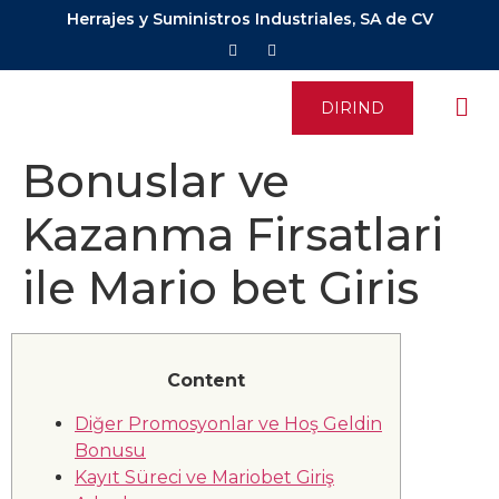
Herrajes y Suministros Industriales, SA de CV
DIRIND
Bonuslar ve
Kazanma Firsatlari
ile Mario bet Giris
Content
Diğer Promosyonlar ve Hoş Geldin
Bonusu
Kayıt Süreci ve Mariobet Giriş