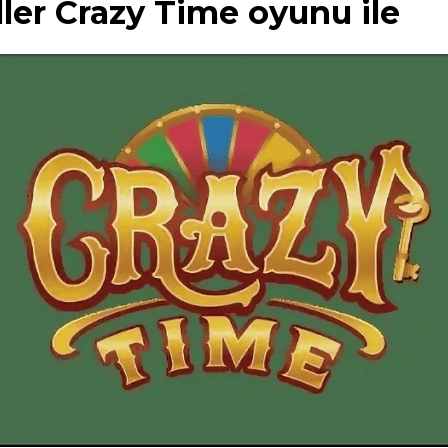
ller Crazy Time oyunu ile