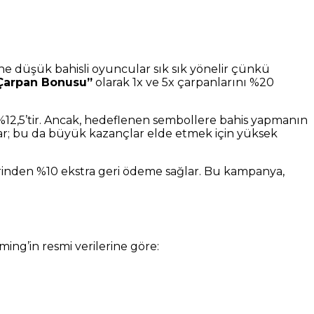
ine düşük bahisli oyuncular sık sık yönelir çünkü
 Çarpan Bonusu”
olarak 1x ve 5x çarpanlarını %20
k %12,5’tir. Ancak, hedeflenen sembollere bahis yapmanın
unar; bu da büyük kazançlar elde etmek için yüksek
zerinden %10 ekstra geri ödeme sağlar. Bu kampanya,
ming’in resmi verilerine göre: