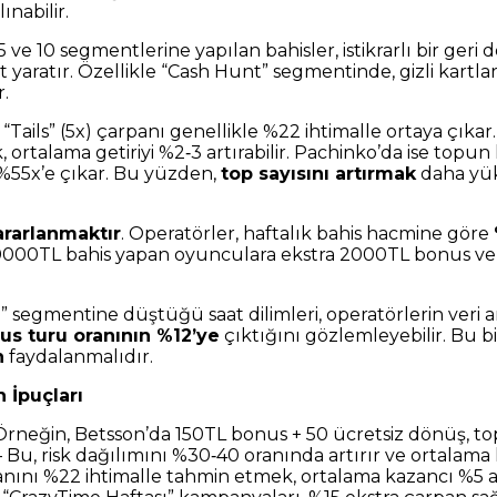
ınabilir.
2, 5 ve 10 segmentlerine yapılan bahisler, istikrarlı bir ger
t yaratır. Özellikle “Cash Hunt” segmentinde, gizli kart
.
de “Tails” (5x) çarpanı genellikle %22 ihtimalle ortaya çı
alama getiriyi %2‑3 artırabilir. Pachinko’da ise topun he
 %55x’e çıkar. Bu yüzden,
top sayısını artırmak
daha yük
ararlanmaktır
. Operatörler, haftalık bahis hacmine göre
10000TL bahis yapan oyunculara ekstra 2000TL bonus ver
me” segmentine düştüğü saat dilimleri, operatörlerin veri
us turu oranının %12’ye
çıktığını gözlemleyebilir. Bu b
n
faydalanmalıdır.
 İpuçları
Örneğin, Betsson’da 150TL bonus + 50 ücretsiz dönüş, top
 Bu, risk dağılımını %30‑40 oranında artırır ve ortalama 
panını %22 ihtimalle tahmin etmek, ortalama kazancı %5 ar