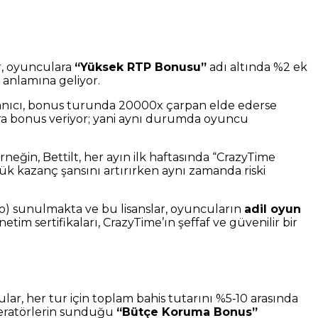
ar, oyunculara
“Yüksek RTP Bonusu”
adı altında %2 ek
anlamına geliyor.
ullanıcı, bonus turunda 20000x çarpan elde ederse
ra bonus veriyor; yani aynı durumda oyuncu
eğin, Bettilt, her ayın ilk haftasında “CrazyTime
k kazanç şansını artırırken aynı zamanda riski
o) sunulmakta ve bu lisanslar, oyuncuların
adil oyun
m sertifikaları, CrazyTime’ın şeffaf ve güvenilir bir
lar, her tur için toplam bahis tutarını %5‑10 arasında
operatörlerin sunduğu
“Bütçe Koruma Bonus”