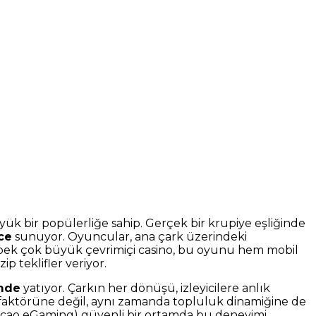
ük bir popülerliğe sahip. Gerçek bir krupiye eşliğinde
ce
sunuyor. Oyuncular, ana çark üzerindeki
 pek çok büyük çevrimiçi casino, bu oyunu hem mobil
zip teklifler veriyor.
imde
yatıyor. Çarkın her dönüşü, izleyicilere anlık
ns faktörüne değil, aynı zamanda topluluk dinamiğine de
Curacao eGaming) güvenli bir ortamda bu deneyimi