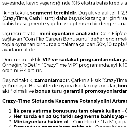
sayesinde, kayıp yaşandığında %15 ekstra bahis kredisi al
İkinci taktik,
segment tercihidir
. Düşük volatiliteli 1, 
(CrazyTime, Cash Hunt) daha büyük kazançlar için fırsa
bahis bu segmente yapılması optimum bir denge sunar
Üçüncü strateji,
mini‑oyunların analizidir
. Coin Flip’
sağlayan “Coin Flip Çarpan Bonusunu” değerlendirmek, ort
topla oynanan bir turda ortalama çarpan 30x, 10 topla
ayarlanmalıdır.
Dördüncü taktik,
VIP ve sadakat programlarından y
Örneğin, 1xBet’in “CrazyTime VIP” programında, aylık 
oranını %4 artırır.
Beşinci taktik,
zamanlama
dır. Çarkın sık sık “CrazyTi
yoğunlaşır. Bu saatlerde oyuna katılan oyuncular,
bon
aktif olmalı ve
bonus turu garantili promosyonlarda
Crazy-Time Slotunda Kazanma Potansiyelini Artıran
İlk para yatırma bonusunu tam olarak kullan
– 
Her turda en az üç farklı segmente bahis yap
–
Mini‑oyunlara hakim ol
– Coin Flip’de “Tails” çar