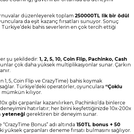
 turnuvalar düzenleyerek toplam
250000TL lik bir ödül
oyunculara da eşit kazanç fırsatları sunuyor. Sonuç
Türkiye’deki bahis severlerin en çok tercih ettiği
r şu şekildedir:
1, 2, 5, 10, Coin Flip, Pachinko, Cash
‑oyunlar çok daha yüksek multiplikasyonlar sunar. Çarkın
anır.
n 1, 5, Coin Flip ve CrazyTime) bahis koymak
sağlar. Türkiye’deki operatörler, oyunculara
“Çoklu
yı mümkün kılıyor.
x, 10x gibi çarpanlar kazanılırken, Pachinko’da binlerce
deneyimini hatırlatır; her birini keşfettiğinizde 10x‑200x
 yeteneği
gerektiren bir deneyim sunar.
ere “CrazyTime Bonus” adı altında
150TL bonus + 50
i yüksek çarpanları deneme fırsatı bulmasını sağlıyor.