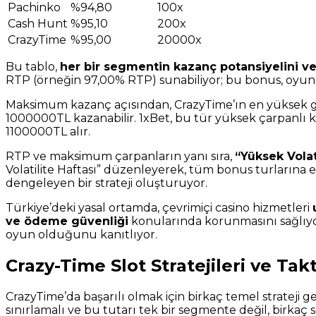
Pachinko
%94,80
100x
Cash Hunt
%95,10
200x
CrazyTime
%95,00
20000x
Bu tablo,
her bir segmentin kazanç potansiyelini ve 
RTP (örneğin 97,00% RTP) sunabiliyor; bu bonus, oyun
Maksimum kazanç açısından, CrazyTime’ın en yüksek ge
1000000TL kazanabilir. 1xBet, bu tür yüksek çarpanlı k
1100000TL alır.
RTP ve maksimum çarpanların yanı sıra,
“Yüksek Volat
Volatilite Haftası” düzenleyerek, tüm bonus turlarına 
dengeleyen bir strateji oluşturuyor.
Türkiye’deki yasal ortamda, çevrimiçi casino hizmetleri
ve ödeme güvenliği
konularında korunmasını sağlıyor.
oyun olduğunu kanıtlıyor.
Crazy-Time Slot Stratejileri ve Takt
CrazyTime’da başarılı olmak için birkaç temel strateji ge
sınırlamalı ve bu tutarı tek bir segmente değil, birkaç