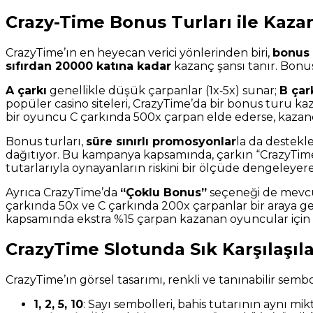
Crazy-Time Bonus Turları ile Kazan
CrazyTime’ın en heyecan verici yönlerinden biri,
bonus 
sıfırdan 20000 katına kadar
kazanç şansı tanır. Bonus
A çarkı
genellikle düşük çarpanlar (1x‑5x) sunar;
B çar
popüler casino siteleri, CrazyTime’da bir bonus turu 
bir oyuncu C çarkında 500x çarpan elde ederse, kazan
Bonus turları,
süre sınırlı promosyonlar
la da destekl
dağıtıyor. Bu kampanya kapsamında, çarkın “CrazyTi
tutarlarıyla oynayanların riskini bir ölçüde dengeleyer
Ayrıca CrazyTime’da
“Çoklu Bonus”
seçeneği de mevcut
çarkında 50x ve C çarkında 200x çarpanlar bir araya g
kapsamında ekstra %15 çarpan kazanan oyuncular için 
CrazyTime Slotunda Sık Karşılaşıl
CrazyTime’ın görsel tasarımı, renkli ve tanınabilir semb
1, 2, 5, 10
: Sayı sembolleri, bahis tutarının aynı mi