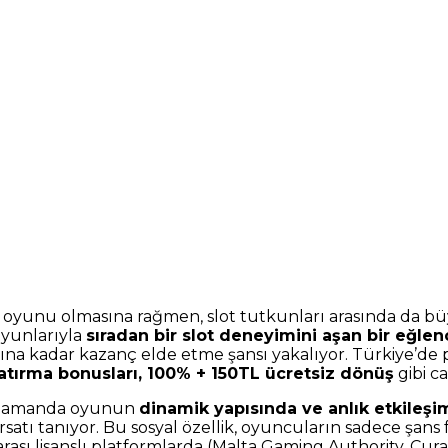
 oyunu olmasına rağmen, slot tutkunları arasında da büy
oyunlarıyla
sıradan bir slot deneyimini aşan bir eğlen
na kadar kazanç elde etme şansı yakalıyor. Türkiye’de
yatırma bonusları, 100% + 150TL ücretsiz dönüş
gibi ca
nı zamanda oyunun
dinamik yapısında ve anlık etkileş
ırsatı tanıyor. Bu sosyal özellik, oyuncuların sadece şa
ararası lisanslı platformlarda (Malta Gaming Authority, 