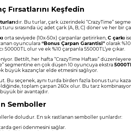
ç Fırsatlarını Keşfedin
turları
dır. Bu turlar, çark üzerindeki “CrazyTime” segm
 turu sırasında üç adet çark (A, B, C) döner ve her bir ç
kı
orta seviyede (10x‑50x) çarpanlar getirirken,
C çarkı
is
kazanan oyunculara
“Bonus Çarpan Garantisi”
olarak %10
cı 50000TL olur ve ek %10 çarpanla 55000TL’ye çıkar.
eniyor. Bettilt, her hafta “CrazyTime Haftası” düzenley
me” segmentine en çok düşen 10 oyuncuya ekstra
5000T
ek büyük kazançlar elde etmesini sağlıyor.
. Bu seçenek, aynı turda birden fazla bonus turu kazanma
eldiğinde, toplam çarpan 260x olur. Bu tarz kombinasyon
büyük bir avantajdır.
an Semboller
ollerle doludur. En sık rastlanan semboller şunlardır:
ktarda geri ödenmesini sağlar.