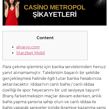
Content
atyarışı.com
Starzbet Mobil
Para çekme işleminiz için banka servislerinden henüz
yanıt alınamamıştır. Talebinizin başarılı bir şekilde
gerçekleşmesi halinde ilgili tutar banka hesabınıza
aktarılacaktır. Iddaa’nın canlı bahis / canlı iddaa
özelliği ile spor heyecanını bir üst seviyeye taşıyın!
Branş farketmeksizin maçlar devam ederken, anlık
bahis yapma şansına sahip olun ve canlı iddaa ile
bahis yaparak saniyeler içinde ikramiye kazanma şansı