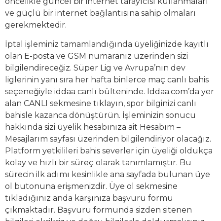
öncelikle güncel bir internet tarayıcısı kullanmaları
ve güçlü bir internet bağlantısına sahip olmaları
gerekmektedir.
İptal işleminiz tamamlandığında üyeliğinizde kayıtlı
olan E-posta ve GSM numaranız üzerinden sizi
bilgilendireceğiz. Süper Lig ve Avrupa’nın dev
liglerinin yanı sıra her hafta binlerce maç canlı bahis
seçeneğiyle iddaa canlı bülteninde. Iddaa.com’da yer
alan CANLI sekmesine tıklayın, spor bilginizi canlı
bahisle kazanca dönüştürün. İşleminizin sonucu
hakkında sizi üyelik hesabınıza ait Hesabım –
Mesajlarım sayfası üzerinden bilgilendiriyor olacağız.
Platform yetkilileri bahis severler için üyeliği oldukça
kolay ve hızlı bir süreç olarak tanımlamıştır. Bu
sürecin ilk adımı kesinlikle ana sayfada bulunan üye
ol butonuna erişmenizdir. Üye ol sekmesine
tıkladığınız anda karşınıza başvuru formu
çıkmaktadır. Başvuru formunda sizden sitenen