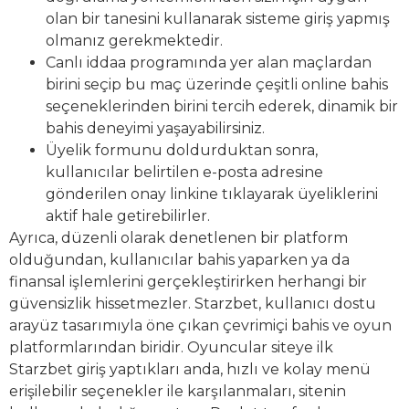
olan bir tanesini kullanarak sisteme giriş yapmış
olmanız gerekmektedir.
Canlı iddaa programında yer alan maçlardan
birini seçip bu maç üzerinde çeşitli online bahis
seçeneklerinden birini tercih ederek, dinamik bir
bahis deneyimi yaşayabilirsiniz.
Üyelik formunu doldurduktan sonra,
kullanıcılar belirtilen e-posta adresine
gönderilen onay linkine tıklayarak üyeliklerini
aktif hale getirebilirler.
Ayrıca, düzenli olarak denetlenen bir platform
olduğundan, kullanıcılar bahis yaparken ya da
finansal işlemlerini gerçekleştirirken herhangi bir
güvensizlik hissetmezler. Starzbet, kullanıcı dostu
arayüz tasarımıyla öne çıkan çevrimiçi bahis ve oyun
platformlarından biridir. Oyuncular siteye ilk
Starzbet giriş yaptıkları anda, hızlı ve kolay menü
erişilebilir seçenekler ile karşılanmaları, sitenin