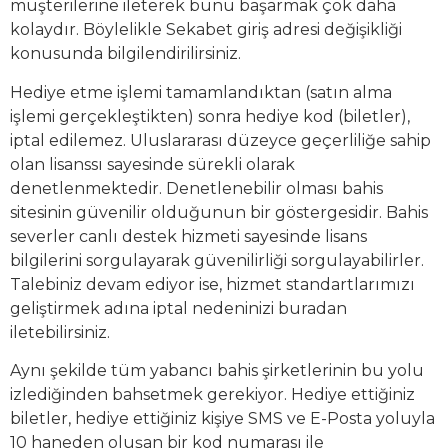
müşterilerine ileterek bunu başarmak çok daha
kolaydır. Böylelikle Sekabet giriş adresi değişikliği
konusunda bilgilendirilirsiniz.
Hediye etme işlemi tamamlandıktan (satın alma
işlemi gerçekleştikten) sonra hediye kod (biletler),
iptal edilemez. Uluslararası düzeyce geçerliliğe sahip
olan lisanssı sayesinde sürekli olarak
denetlenmektedir. Denetlenebilir olması bahis
sitesinin güvenilir olduğunun bir göstergesidir. Bahis
severler canlı destek hizmeti sayesinde lisans
bilgilerini sorgulayarak güvenilirliği sorgulayabilirler.
Talebiniz devam ediyor ise, hizmet standartlarımızı
geliştirmek adına iptal nedeninizi buradan
iletebilirsiniz.
Aynı şekilde tüm yabancı bahis şirketlerinin bu yolu
izlediğinden bahsetmek gerekiyor. Hediye ettiğiniz
biletler, hediye ettiğiniz kişiye SMS ve E-Posta yoluyla
10 haneden oluşan bir kod numarası ile