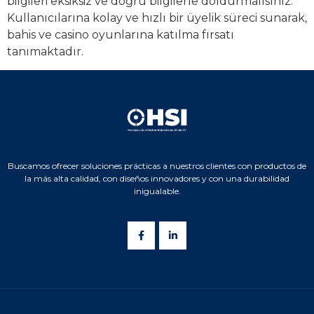
bilgileri eksiksiz ve doğru bilgilerle doldurmalısınız.
Kullanıcılarına kolay ve hızlı bir üyelik süreci sunarak,
bahis ve casino oyunlarına katılma fırsatı
tanımaktadır.
Buscamos ofrecer soluciones prácticas a nuestros clientes con productos de
la más alta calidad, con diseños innovadores y con una durabilidad
inigualable.