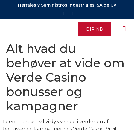
Herrajes y Suministros Industriales, SA de CV
DIRIND
Alt hvad du
behøver at vide om
Verde Casino
bonusser og
kampagner
I denne artikel vil vi dykke ned i verdenen af
bonusser og kampagner hos Verde Casino. Vi vil