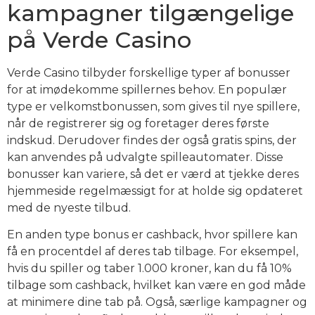
kampagner tilgængelige
på Verde Casino
Verde Casino tilbyder forskellige typer af bonusser
for at imødekomme spillernes behov. En populær
type er velkomstbonussen, som gives til nye spillere,
når de registrerer sig og foretager deres første
indskud. Derudover findes der også gratis spins, der
kan anvendes på udvalgte spilleautomater. Disse
bonusser kan variere, så det er værd at tjekke deres
hjemmeside regelmæssigt for at holde sig opdateret
med de nyeste tilbud.
En anden type bonus er cashback, hvor spillere kan
få en procentdel af deres tab tilbage. For eksempel,
hvis du spiller og taber 1.000 kroner, kan du få 10%
tilbage som cashback, hvilket kan være en god måde
at minimere dine tab på. Også, særlige kampagner og