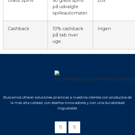
Gratis Spins
50 gratis spins
20x
på udvalgte
spilleautomater.
Cashback
10% cashback
Ingen
på tab hver
uge.
Buscamos ofrecer soluciones prácticas a nuestros clientes con productos de
la más alta calidad, con diseños innovadores y con una durabilidad
inigualable.