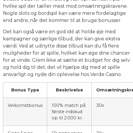
hvilke spil der tæller mest mod omsætningskravene.
Nogle slots og bordspil kan være mere fordelagtige
end andre, når det kommer til at bruge bonusser.
Det kan også være en god idé at holde øje med
kampagner og særlige tilbud, der kan give ekstra
værdi. Ved at udnytte disse tilbud kan du få flere
muligheder for at spille, hvilket kan øge dine chancer
for at vinde. Glem ikke at sætte et budget for dig selv
og hold dig til det; det vil hjælpe dig med at spille
ansvarligt og nyde din oplevelse hos Verde Casino.
Bonus Type
Beskrivelse
Omsætningskr
Velkomstbonus
100% match på
30x
første indskud
op til 2.000 kr.