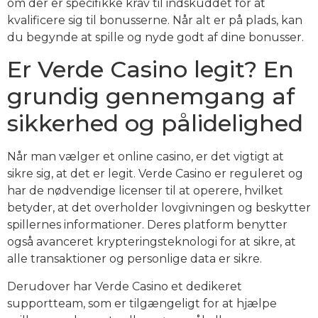
om der er specifikke krav til indskuddet for at
kvalificere sig til bonusserne. Når alt er på plads, kan
du begynde at spille og nyde godt af dine bonusser.
Er Verde Casino legit? En
grundig gennemgang af
sikkerhed og pålidelighed
Når man vælger et online casino, er det vigtigt at
sikre sig, at det er legit. Verde Casino er reguleret og
har de nødvendige licenser til at operere, hvilket
betyder, at det overholder lovgivningen og beskytter
spillernes informationer. Deres platform benytter
også avanceret krypteringsteknologi for at sikre, at
alle transaktioner og personlige data er sikre.
Derudover har Verde Casino et dedikeret
supportteam, som er tilgængeligt for at hjælpe